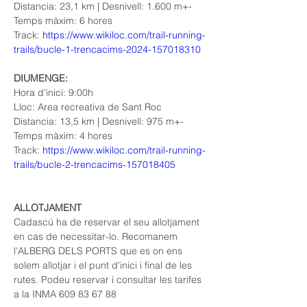
Distancia: 23,1 km | Desnivell: 1.600 m+-
Temps màxim: 6 hores
Track: 
https://www.wikiloc.com/trail-running-
trails/bucle-1-trencacims-2024-157018310
DIUMENGE:
Hora d'inici: 9:00h
Lloc: Area recreativa de Sant Roc
Distancia: 13,5 km | Desnivell: 975 m+-
Temps màxim: 4 hores
Track: 
https://www.wikiloc.com/trail-running-
trails/bucle-2-trencacims-157018405
ALLOTJAMENT
Cadascú ha de reservar el seu allotjament 
en cas de necessitar-lo. Recomanem 
l'ALBERG DELS PORTS que es on ens 
solem allotjar i el punt d'inici i final de les 
rutes. Podeu reservar i consultar les tarifes 
a la INMA 609 83 67 88